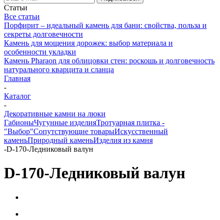
Статьи
Все статьи
Порфирит – идеальный камень для бани: свойства, польза и
секреты долговечности
Камень для мощения дорожек: выбор материала и
особенности укладки
Камень Pharaon для облицовки стен: роскошь и долговечность
натурального кварцита и сланца
Главная
-
Каталог
-
Декоративные камни на люки
Габионы
Чугунные изделия
Тротуарная плитка -
"Выбор"
Сопутствующие товары
Искусственный
камень
Природный камень
Изделия из камня
-
D-170-Ледниковый валун
D-170-Ледниковый валун