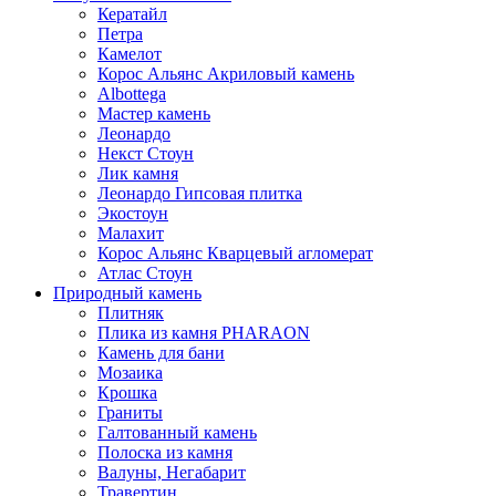
Кератайл
Петра
Камелот
Корос Альянс Акриловый камень
Albottega
Мастер камень
Леонардо
Некст Стоун
Лик камня
Леонардо Гипсовая плитка
Экостоун
Малахит
Корос Альянс Кварцевый агломерат
Атлас Стоун
Природный камень
Плитняк
Плика из камня PHARAON
Камень для бани
Мозаика
Крошка
Граниты
Галтованный камень
Полоска из камня
Валуны, Негабарит
Травертин