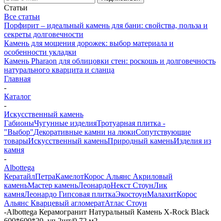
Статьи
Все статьи
Порфирит – идеальный камень для бани: свойства, польза и
секреты долговечности
Камень для мощения дорожек: выбор материала и
особенности укладки
Камень Pharaon для облицовки стен: роскошь и долговечность
натурального кварцита и сланца
Главная
-
Каталог
-
Искусственный камень
Габионы
Чугунные изделия
Тротуарная плитка -
"Выбор"
Декоративные камни на люки
Сопутствующие
товары
Искусственный камень
Природный камень
Изделия из
камня
-
Albottega
Кератайл
Петра
Камелот
Корос Альянс Акриловый
камень
Мастер камень
Леонардо
Некст Стоун
Лик
камня
Леонардо Гипсовая плитка
Экостоун
Малахит
Корос
Альянс Кварцевый агломерат
Атлас Стоун
-
Albottega Керамогранит Натуральный Камень X-Rock Black
600*600*20, уп.2шт/0,72 м2