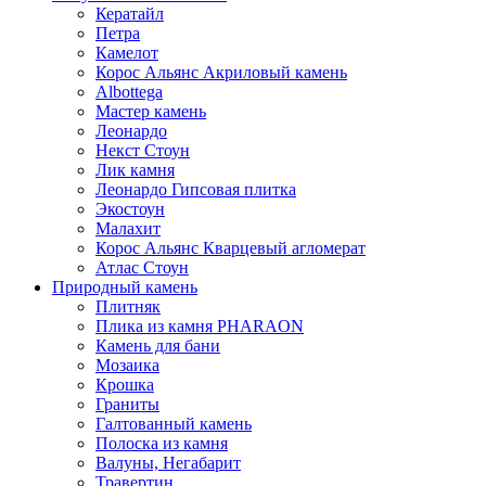
Кератайл
Петра
Камелот
Корос Альянс Акриловый камень
Albottega
Мастер камень
Леонардо
Некст Стоун
Лик камня
Леонардо Гипсовая плитка
Экостоун
Малахит
Корос Альянс Кварцевый агломерат
Атлас Стоун
Природный камень
Плитняк
Плика из камня PHARAON
Камень для бани
Мозаика
Крошка
Граниты
Галтованный камень
Полоска из камня
Валуны, Негабарит
Травертин