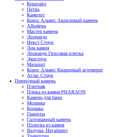
Кератайл
Петра
Камелот
Корос Альянс Акриловый камень
Albottega
Мастер камень
Леонардо
Некст Стоун
Лик камня
Леонардо Гипсовая плитка
Экостоун
Малахит
Корос Альянс Кварцевый агломерат
Атлас Стоун
Природный камень
Плитняк
Плика из камня PHARAON
Камень для бани
Мозаика
Крошка
Граниты
Галтованный камень
Полоска из камня
Валуны, Негабарит
Травертин