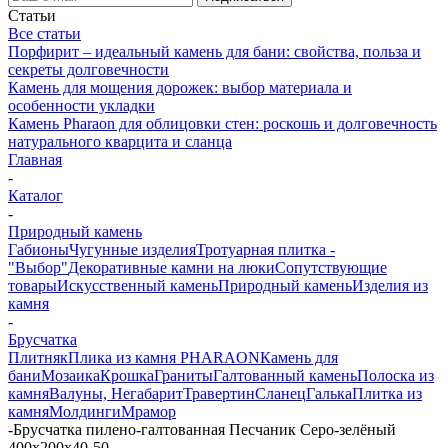
Статьи
Все статьи
Порфирит – идеальный камень для бани: свойства, польза и
секреты долговечности
Камень для мощения дорожек: выбор материала и
особенности укладки
Камень Pharaon для облицовки стен: роскошь и долговечность
натурального кварцита и сланца
Главная
-
Каталог
-
Природный камень
Габионы
Чугунные изделия
Тротуарная плитка -
"Выбор"
Декоративные камни на люки
Сопутствующие
товары
Искусственный камень
Природный камень
Изделия из
камня
-
Брусчатка
Плитняк
Плика из камня PHARAON
Камень для
бани
Мозаика
Крошка
Граниты
Галтованный камень
Полоска из
камня
Валуны, Негабарит
Травертин
Сланец
Галька
Плитка из
камня
Молдинги
Мрамор
-
Брусчатка пилено-галтованная Песчаник Серо-зелёный
400х200х40-50