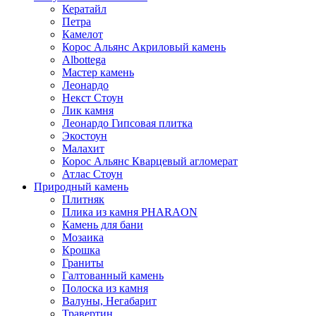
Кератайл
Петра
Камелот
Корос Альянс Акриловый камень
Albottega
Мастер камень
Леонардо
Некст Стоун
Лик камня
Леонардо Гипсовая плитка
Экостоун
Малахит
Корос Альянс Кварцевый агломерат
Атлас Стоун
Природный камень
Плитняк
Плика из камня PHARAON
Камень для бани
Мозаика
Крошка
Граниты
Галтованный камень
Полоска из камня
Валуны, Негабарит
Травертин