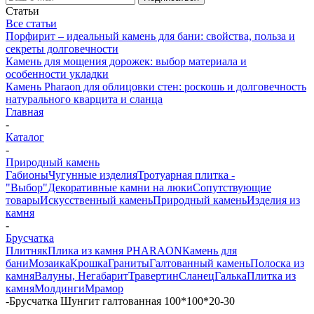
Статьи
Все статьи
Порфирит – идеальный камень для бани: свойства, польза и
секреты долговечности
Камень для мощения дорожек: выбор материала и
особенности укладки
Камень Pharaon для облицовки стен: роскошь и долговечность
натурального кварцита и сланца
Главная
-
Каталог
-
Природный камень
Габионы
Чугунные изделия
Тротуарная плитка -
"Выбор"
Декоративные камни на люки
Сопутствующие
товары
Искусственный камень
Природный камень
Изделия из
камня
-
Брусчатка
Плитняк
Плика из камня PHARAON
Камень для
бани
Мозаика
Крошка
Граниты
Галтованный камень
Полоска из
камня
Валуны, Негабарит
Травертин
Сланец
Галька
Плитка из
камня
Молдинги
Мрамор
-
Брусчатка Шунгит галтованная 100*100*20-30