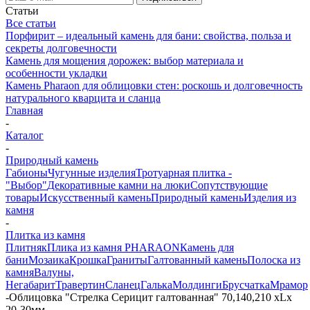
Статьи
Все статьи
Порфирит – идеальный камень для бани: свойства, польза и
секреты долговечности
Камень для мощения дорожек: выбор материала и
особенности укладки
Камень Pharaon для облицовки стен: роскошь и долговечность
натурального кварцита и сланца
Главная
-
Каталог
-
Природный камень
Габионы
Чугунные изделия
Тротуарная плитка -
"Выбор"
Декоративные камни на люки
Сопутствующие
товары
Искусственный камень
Природный камень
Изделия из
камня
-
Плитка из камня
Плитняк
Плика из камня PHARAON
Камень для
бани
Мозаика
Крошка
Граниты
Галтованный камень
Полоска из
камня
Валуны,
Негабарит
Травертин
Сланец
Галька
Молдинги
Брусчатка
Мрамор
-
Облицовка "Стрелка Серицит галтованная" 70,140,210 хLх
20-30мм