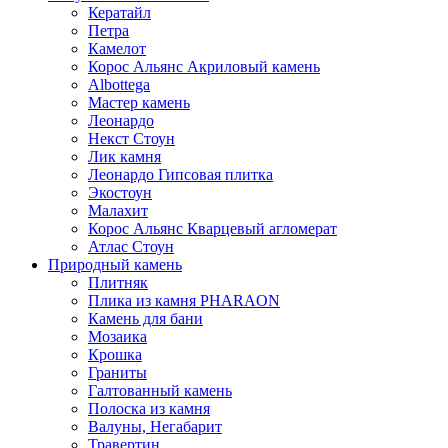
Кератайл
Петра
Камелот
Корос Альянс Акриловый камень
Albottega
Мастер камень
Леонардо
Некст Стоун
Лик камня
Леонардо Гипсовая плитка
Экостоун
Малахит
Корос Альянс Кварцевый агломерат
Атлас Стоун
Природный камень
Плитняк
Плика из камня PHARAON
Камень для бани
Мозаика
Крошка
Граниты
Галтованный камень
Полоска из камня
Валуны, Негабарит
Травертин