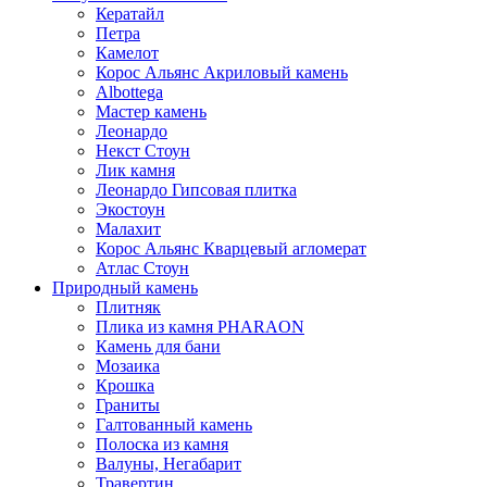
Кератайл
Петра
Камелот
Корос Альянс Акриловый камень
Albottega
Мастер камень
Леонардо
Некст Стоун
Лик камня
Леонардо Гипсовая плитка
Экостоун
Малахит
Корос Альянс Кварцевый агломерат
Атлас Стоун
Природный камень
Плитняк
Плика из камня PHARAON
Камень для бани
Мозаика
Крошка
Граниты
Галтованный камень
Полоска из камня
Валуны, Негабарит
Травертин