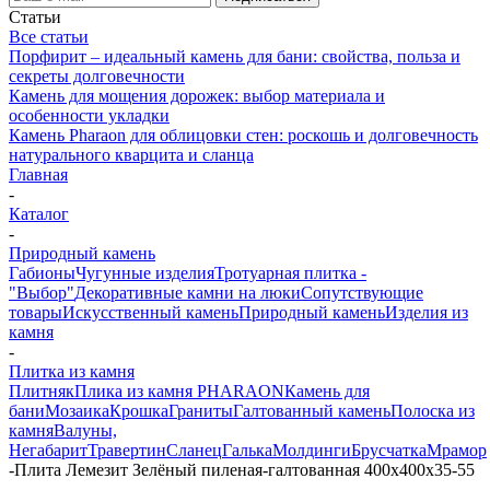
Статьи
Все статьи
Порфирит – идеальный камень для бани: свойства, польза и
секреты долговечности
Камень для мощения дорожек: выбор материала и
особенности укладки
Камень Pharaon для облицовки стен: роскошь и долговечность
натурального кварцита и сланца
Главная
-
Каталог
-
Природный камень
Габионы
Чугунные изделия
Тротуарная плитка -
"Выбор"
Декоративные камни на люки
Сопутствующие
товары
Искусственный камень
Природный камень
Изделия из
камня
-
Плитка из камня
Плитняк
Плика из камня PHARAON
Камень для
бани
Мозаика
Крошка
Граниты
Галтованный камень
Полоска из
камня
Валуны,
Негабарит
Травертин
Сланец
Галька
Молдинги
Брусчатка
Мрамор
-
Плита Лемезит Зелёный пиленая-галтованная 400х400х35-55