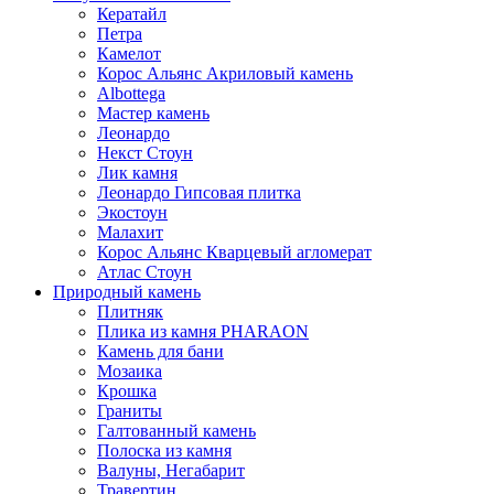
Кератайл
Петра
Камелот
Корос Альянс Акриловый камень
Albottega
Мастер камень
Леонардо
Некст Стоун
Лик камня
Леонардо Гипсовая плитка
Экостоун
Малахит
Корос Альянс Кварцевый агломерат
Атлас Стоун
Природный камень
Плитняк
Плика из камня PHARAON
Камень для бани
Мозаика
Крошка
Граниты
Галтованный камень
Полоска из камня
Валуны, Негабарит
Травертин