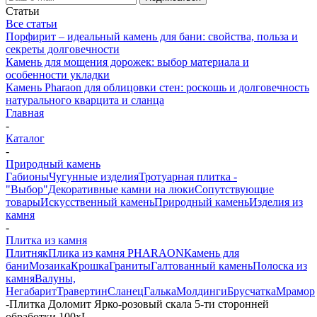
Статьи
Все статьи
Порфирит – идеальный камень для бани: свойства, польза и
секреты долговечности
Камень для мощения дорожек: выбор материала и
особенности укладки
Камень Pharaon для облицовки стен: роскошь и долговечность
натурального кварцита и сланца
Главная
-
Каталог
-
Природный камень
Габионы
Чугунные изделия
Тротуарная плитка -
"Выбор"
Декоративные камни на люки
Сопутствующие
товары
Искусственный камень
Природный камень
Изделия из
камня
-
Плитка из камня
Плитняк
Плика из камня PHARAON
Камень для
бани
Мозаика
Крошка
Граниты
Галтованный камень
Полоска из
камня
Валуны,
Негабарит
Травертин
Сланец
Галька
Молдинги
Брусчатка
Мрамор
-
Плитка Доломит Ярко-розовый скала 5-ти сторонней
обработки 100хL