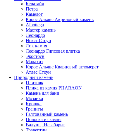
Кератайл
Петра
Камелот
Корос Альянс Акриловый камень
Albottega
Мастер камень
Леонардо
Некст Стоун
Лик камня
Леонардо Гипсовая плитка
Экостоун
Малахит
Корос Альянс Кварцевый агломерат
Атлас Стоун
Природный камень
Плитняк
Плика из камня PHARAON
Камень для бани
Мозаика
Крошка
Граниты
Галтованный камень
Полоска из камня
Валуны, Негабарит
Травертин