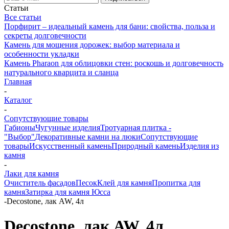
Статьи
Все статьи
Порфирит – идеальный камень для бани: свойства, польза и
секреты долговечности
Камень для мощения дорожек: выбор материала и
особенности укладки
Камень Pharaon для облицовки стен: роскошь и долговечность
натурального кварцита и сланца
Главная
-
Каталог
-
Сопутствующие товары
Габионы
Чугунные изделия
Тротуарная плитка -
"Выбор"
Декоративные камни на люки
Сопутствующие
товары
Искусственный камень
Природный камень
Изделия из
камня
-
Лаки для камня
Очиститель фасадов
Песок
Клей для камня
Пропитка для
камня
Затирка для камня Юсса
-
Decostone, лак AW, 4л
Decostone, лак AW, 4л