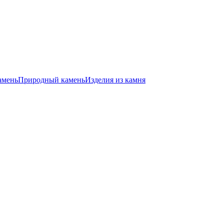
амень
Природный камень
Изделия из камня