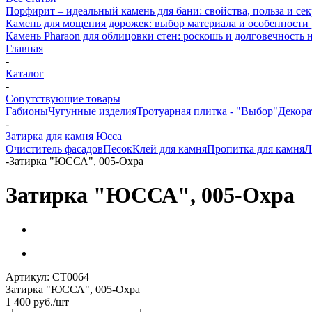
Порфирит – идеальный камень для бани: свойства, польза и се
Камень для мощения дорожек: выбор материала и особенности
Камень Pharaon для облицовки стен: роскошь и долговечность 
Главная
-
Каталог
-
Сопутствующие товары
Габионы
Чугунные изделия
Тротуарная плитка - "Выбор"
Декора
-
Затирка для камня Юсса
Очиститель фасадов
Песок
Клей для камня
Пропитка для камня
Л
-
Затирка "ЮССА", 005-Охра
Затирка "ЮССА", 005-Охра
Артикул:
СТ0064
Затирка "ЮССА", 005-Охра
1 400
руб.
/шт