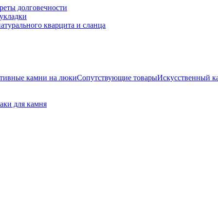
креты долговечности
 укладки
натурального кварцита и сланца
тивные камни на люки
Сопутствующие товары
Искусственный к
аки для камня