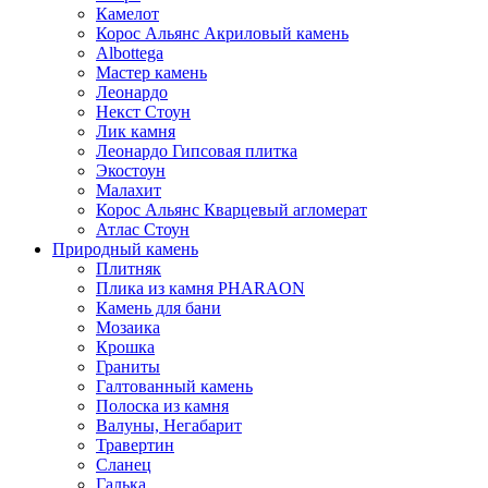
Камелот
Корос Альянс Акриловый камень
Albottega
Мастер камень
Леонардо
Некст Стоун
Лик камня
Леонардо Гипсовая плитка
Экостоун
Малахит
Корос Альянс Кварцевый агломерат
Атлас Стоун
Природный камень
Плитняк
Плика из камня PHARAON
Камень для бани
Мозаика
Крошка
Граниты
Галтованный камень
Полоска из камня
Валуны, Негабарит
Травертин
Сланец
Галька